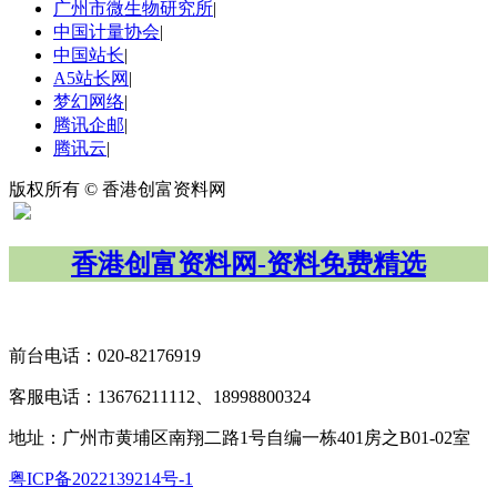
广州市微生物研究所
|
中国计量协会
|
中国站长
|
A5站长网
|
梦幻网络
|
腾讯企邮
|
腾讯云
|
版权所有 © 香港创富资料网
香港创富资料网-资料免费精选
扫码关注“广微计量”
前台电话：020-82176919
客服电话：13676211112、18998800324
地址：广州市黄埔区南翔二路1号自编一栋401房之B01-02室
粤ICP备2022139214号-1